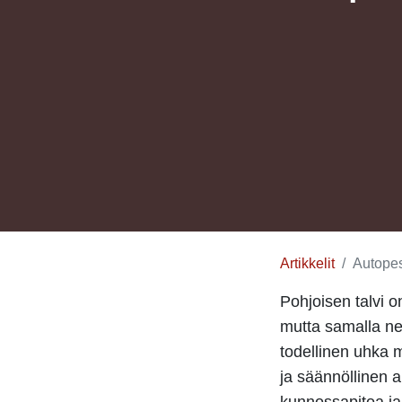
Artikkelit
Autopes
Pohjoisen talvi on
mutta samalla ne 
todellinen uhka 
ja säännöllinen a
kunnossapitoa ja 