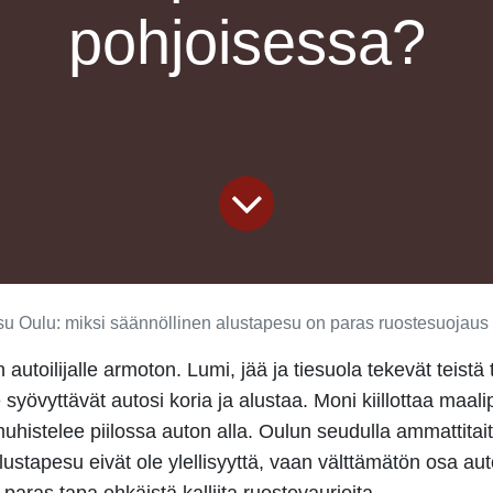
pohjoisessa?
u Oulu: miksi säännöllinen alustapesu on paras ruostesuojaus
 autoilijalle armoton. Lumi, jää ja tiesuola tekevät teistä 
syövyttävät autosi koria ja alustaa. Moni kiillottaa maali
muhistelee piilossa auton alla. Oulun seudulla ammattita
lustapesu eivät ole ylellisyyttä, vaan välttämätön osa au
paras tapa ehkäistä kalliita ruostevaurioita.