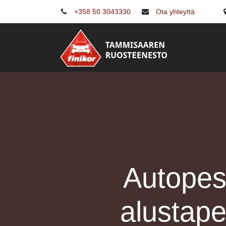
+358 50 3043330
Ota yhteyttä
Ruostes
Autopes
alustap