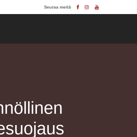
Seuraa meitä
nnasto
Ota yhteyttä
nöllinen
esuojaus