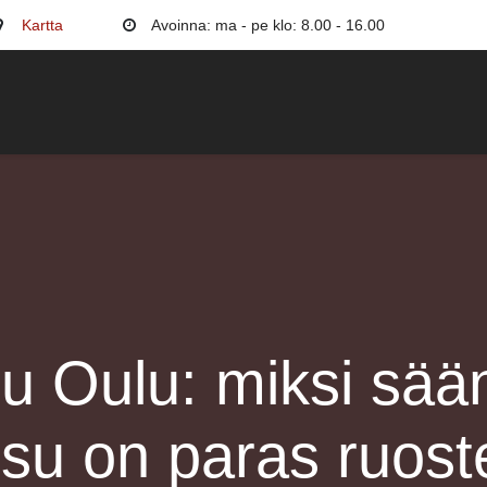
Kartta
Avoinna: ma - pe klo: 8.00 - 16.00
uojaus
Maalipinta
Äänieristys
Muut palvelut
Hi
u Oulu: miksi sään
esu on paras ruost