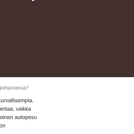
 pohjoisessa?
turvallisempia,
pintaa, vaikka
itoinen
autopesu
ton