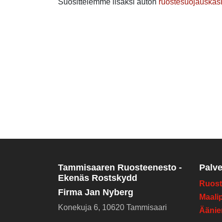
Suosittelemme lisäksi auton
ruostesuojauskäsi
Tammisaaren Ruosteenesto -
Palve
Ekenäs Rostskydd
Ruost
Firma Jan Nyberg
Maali
Konekuja 6, 10620 Tammisaari
Äänie