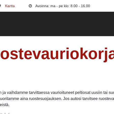
Kartta
Avoinna: ma - pe klo: 8.00 - 16.00
uojaus
Maalipinta
Äänieristys
Muut palvelut
Hi
ostevauriokorj
ja vaihdamme tarvittaessa vaurioituneet peltiosat uusiin tai 
oritamme aina ruostesuojauksen. Jos autosi tarvitsee ruostevau
eistä.