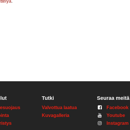
ttelyä
.
lut
Tutki
Seuraa meitä
esuojaus
Valvottua laatua
Facebook
pinta
Kuvagalleria
Youtube
ristys
Instagram