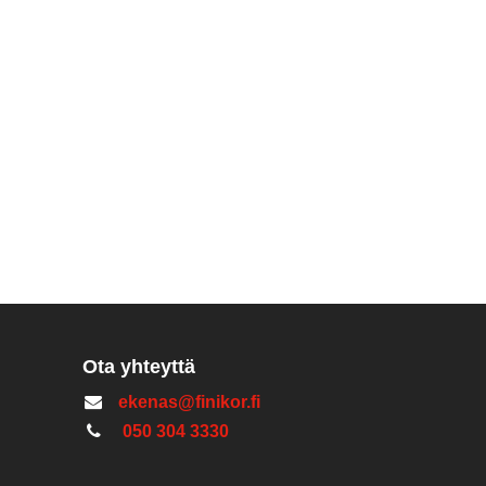
Ota yhteyttä
ekenas@finikor.fi
050 304 3330