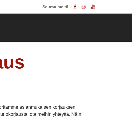
Seuraa meitä
nnasto
Ota yhteyttä
aus
suoritamme asianmukaisen korjauksen
riokorjausta, ota meihin yhteyttä. Näin