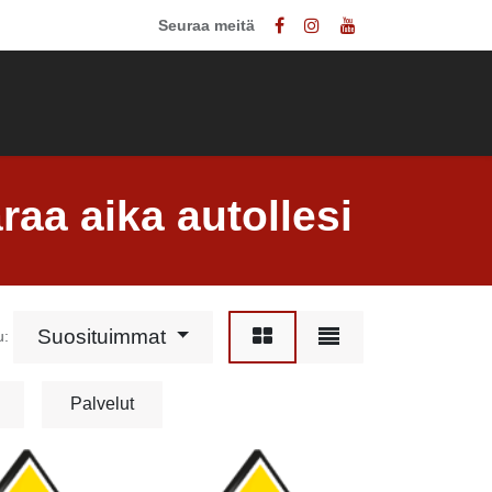
Seuraa meitä
nnasto
Ota yhteyttä
raa aika autollesi
Suosituimmat
u:
Palvelut