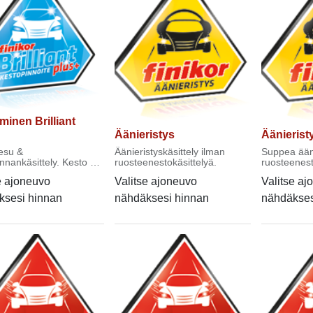
minen Brilliant
Äänieristys
Äänierist
esu &
Äänieristyskäsittely ilman
Suppea ääni
nnankäsittely. Kesto 3
ruosteenestokäsittelyä.
ruosteenest
yhteydessä
e ajoneuvo
Valitse ajoneuvo
Valitse aj
ksesi hinnan
nähdäksesi hinnan
nähdäkses