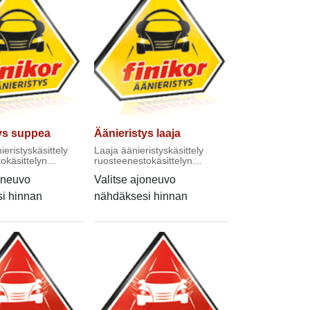
ys suppea
Äänieristys laaja
eristyskäsittely
Laaja äänieristyskäsittely
okäsittelyn
ruosteenestokäsittelyn
.
yhteydessä.
oneuvo
Valitse ajoneuvo
i hinnan
nähdäksesi hinnan