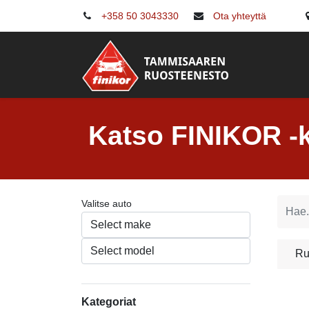
+358 50 3043330
Ota yhteyttä
Ruostes
Katso FINIKOR -kä
Valitse auto
Ru
Kategoriat