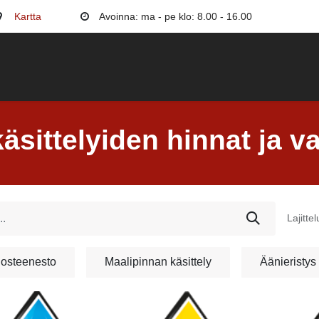
Kartta
Avoinna: ma - pe klo: 8.00 - 16.00
uojaus
Maalipinta
Äänieristys
Muut palvelut
Hi
sittelyiden hinnat ja va
Lajittel
osteenesto
Maalipinnan käsittely
Äänieristys