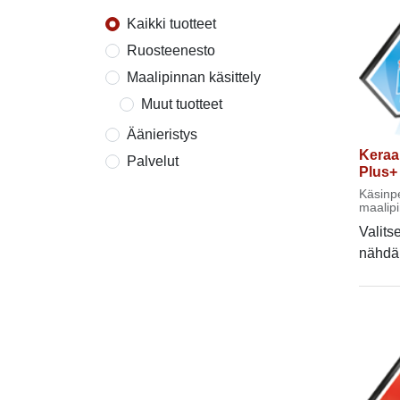
Kaikki tuotteet
Ruosteenesto
Maalipinnan käsittely
Muut tuotteet
Äänieristys
Keraa
Palvelut
Plus+
Käsinp
maalipi
vuotta.
Valits
nähdä