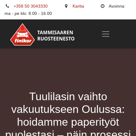
+358 50 3043330
Kartta
Avoinna:
ma - pe klo: 8.00 - 16.00
Tuulilasin vaihto
vakuutukseen Oulussa:
hoidamme paperityöt
puolestasi – näin prosessi