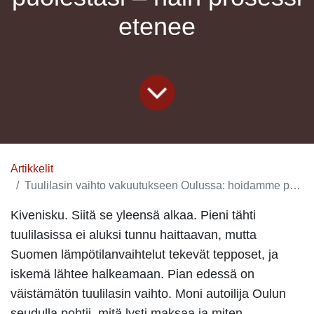
etenee
Artikkelit
Tuulilasin vaihto vakuutukseen Oulussa: hoidamme paperityöt puolestasi – näin prosessi etenee
Kivenisku. Siitä se yleensä alkaa. Pieni tähti
tuulilasissa ei aluksi tunnu haittaavan, mutta
Suomen lämpötilanvaihtelut tekevät tepposet, ja
iskemä lähtee halkeamaan. Pian edessä on
väistämätön
tuulilasin vaihto
. Moni autoilija Oulun
seudulla pohtii, mitä lysti maksaa ja miten